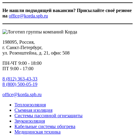
Не нашли подходящей вакансии? Присылайте своё резюме
на
office@korda.spb.ru
Skip
back
to
198095, Россия,
main
г. Санкт-Петербург,
navigation
ул. Розенштейна, д. 21, офис 508
ПН-ЧТ 9:00 - 18:00
ПТ 9:00 - 17:00
8 (812) 363-43-33
8 (800) 500-05-19
office@korda.spb.ru
Теплоизоляция
Съемная изоляция
Системы пассивной огнезащиты
Звукоизоляция
Кабельные системы обогрева
Медицинская техника