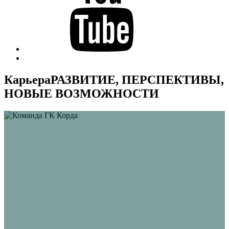
Back
to
top
Карьера
РАЗВИТИЕ, ПЕРСПЕКТИВЫ,
↑
НОВЫЕ ВОЗМОЖНОСТИ