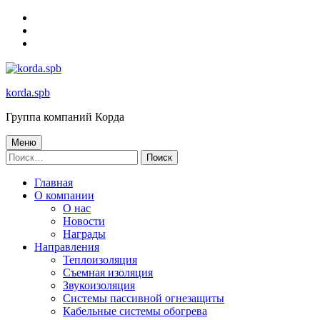
Skip
to
Skip
main
to
Skip
navigation
main
to
content
footer
korda.spb
Группа компаний Корда
Меню
Найти:
Главная
О компании
О нас
Новости
Награды
Направления
Теплоизоляция
Съемная изоляция
Звукоизоляция
Системы пассивной огнезащиты
Кабельные системы обогрева